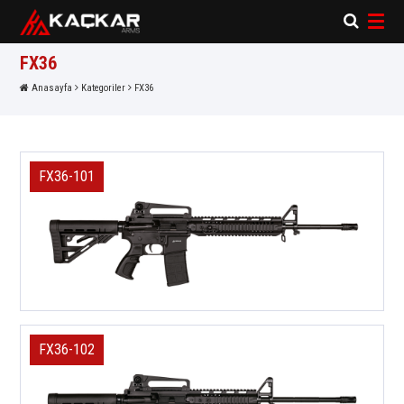
×
×
FX36
Anasayfa
Kategoriler
FX36
FX36-101
FX36-102