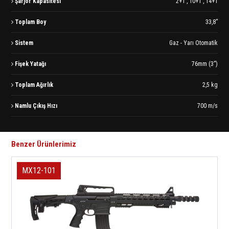
Şarjör Kapasitesi
2+1 , 10+1 , 14+1
Toplam Boy
33,8”
Sistem
Gaz - Yarı Otomatik
Fişek Yatağı
76mm (3”)
Toplam Ağırlık
2,5 kg
Namlu Çıkış Hızı
700 m/s
Benzer Ürünlerimiz
MX12-101