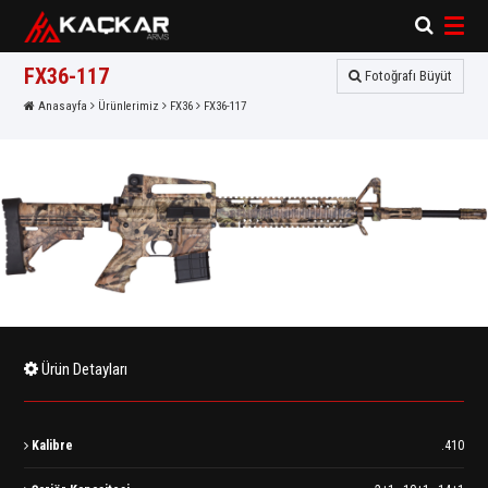
×
×
FX36-117
Fotoğrafı Büyüt
Anasayfa
Ürünlerimiz
FX36
FX36-117
Ürün Detayları
Kalibre
.410