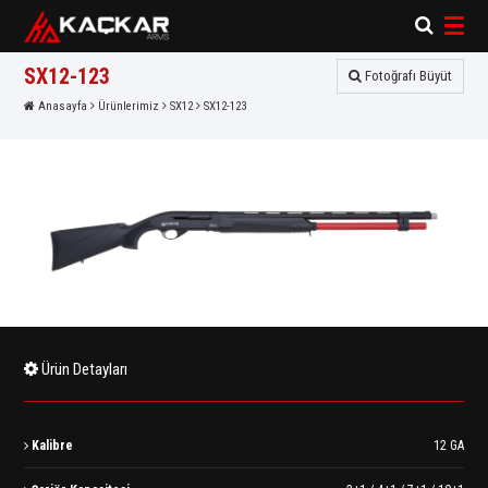
×
×
SX12-123
Fotoğrafı Büyüt
Anasayfa
Ürünlerimiz
SX12
SX12-123
Ürün Detayları
Kalibre
12 GA