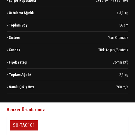
Şarjör Kapasitesi
2+1 / 4+1 / 7+1 / 10+1
Ortalama Ağırlık
± 3,1 kg
Toplam Boy
86 cm
Sistem
Yarı Otomatik
Kundak
Türk Ahşabı/Sentetik
Fişek Yatağı
76mm (3”)
Toplam Ağırlık
2,5 kg
Namlu Çıkış Hızı
700 m/s
Benzer Ürünlerimiz
SX-TAC101