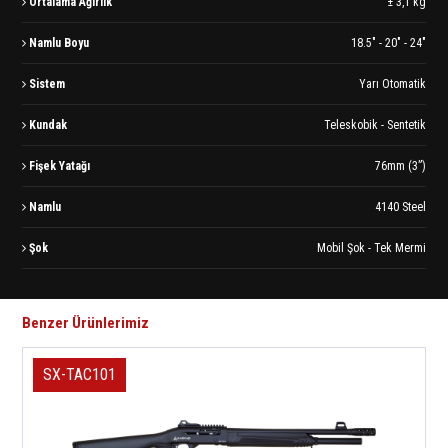
Ortalama Ağırlık
± 3,1 kg
Namlu Boyu
18.5" - 20" - 24"
Sistem
Yarı Otomatik
Kundak
Teleskobik - Sentetik
Fişek Yatağı
76mm (3”)
Namlu
4140 Steel
Şok
Mobil Şok - Tek Mermi
Benzer Ürünlerimiz
SX-TAC101