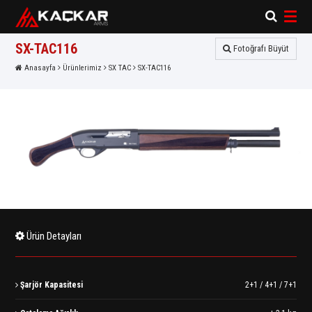
×
×
SX-TAC116
Fotoğrafı Büyüt
Anasayfa
Ürünlerimiz
SX TAC
SX-TAC116
Ürün Detayları
Şarjör Kapasitesi
2+1 / 4+1 / 7+1