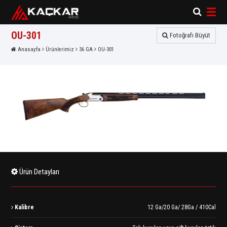
×
×
OU-301
Fotoğrafı Büyüt
Anasayfa
Ürünlerimiz
36 GA
OU-301
Ürün Detayları
Kalibre
12 Ga/20 Ga/ 28Ga / 410Cal