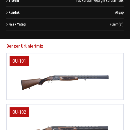
Sistem
Tek kurulan veya çift kurulan tetik
Kundak
Ahşap
Fişek Yatağı
76mm(3”)
Benzer Ürünlerimiz
OU-101
OU-102