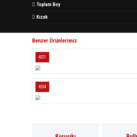
Toplam Boy
Kızak
Benzer Ürünlerimiz
K01
K04
Kurusıkı
Bull