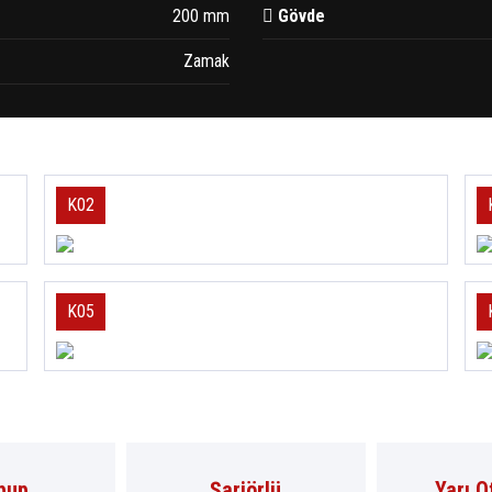
200 mm
Gövde
Zamak
K02
K05
pup
Şarjörlü
Yarı 