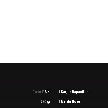
9 mm P.A.K.
Şarjör Kapasitesi
970 gr
Namlu Boyu