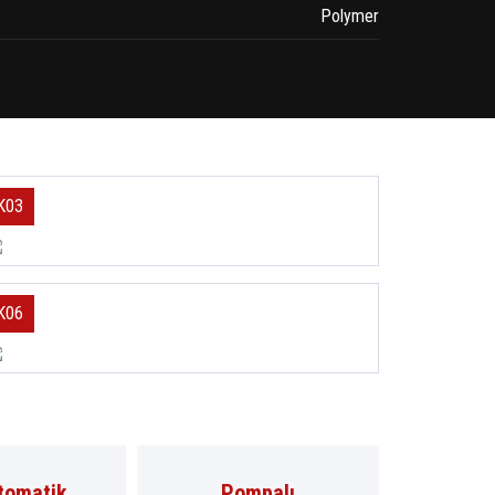
Polymer
K03
K06
Otomatik
Pompalı