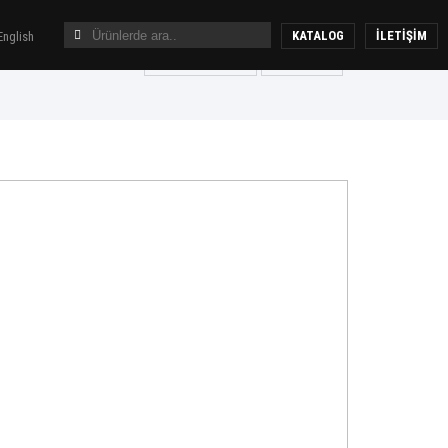
KATALOG
İLETİŞİM
nglish
Fotoğrafı Büyüt
E-Katalog