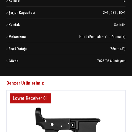
Kalibre
12
Şarjör Kapasitesi
2+1 , 5+1 , 10+1
Kundak
Sentetik
Mekanizma
Hibrit (Pompalı – Yarı Otomatik)
Fişek Yatağı
76mm (3”)
Gövde
7075-T6 Alüminyum
Benzer Ürünlerimiz
Lower Receiver 01