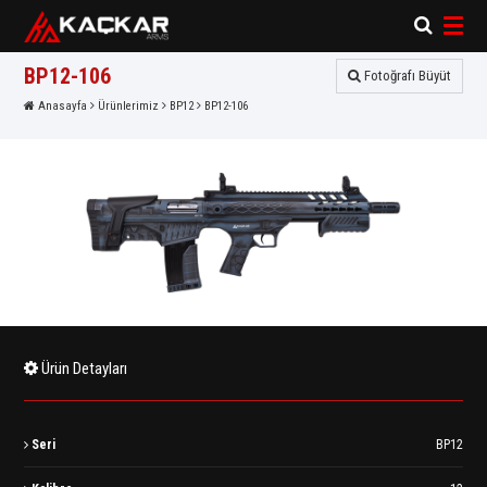
×
×
BP12-106
Fotoğrafı Büyüt
Anasayfa
Ürünlerimiz
BP12
BP12-106
Ürün Detayları
Seri
BP12